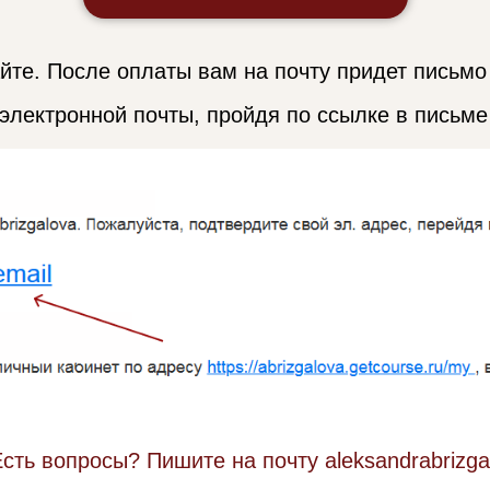
ках
ла
текстильной салфеткой и где её оставить, когд
и как пользоваться бумажными салфетками
рах - как пользоваться всеми этими ножами, в
окалов и как их элегантно держать
умочку
очистки
тикета есть хлеб, цезарь, борщ, пасту, бургер, 
йте. После оплаты вам на почту придет письмо 
 электронной почты, пройдя по ссылке в письме
сть вопросы? Пишите на почту aleksandrabrizga