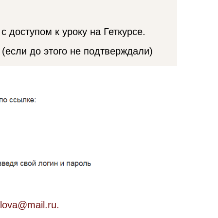
а вы покидаете стол
илками и ложками
рыбу и десерт
с доступом к уроку на Геткурсе.
 (если до этого не подтверждали)
lova@mail.ru.