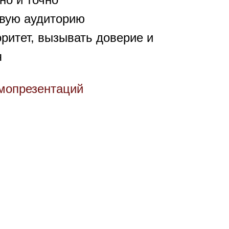
евую аудиторию
ритет, вызывать доверие и
я
мопрезентаций