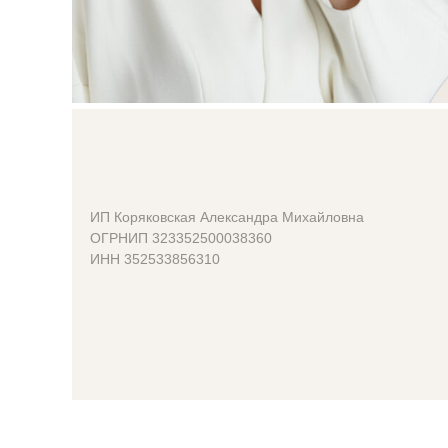
ИП Коряковская Александра Михайловна
ОГРНИП 323352500038360
ИНН 352533856310
abrizgalova.school@gmail.com
, о своих услугах интересно, четко,
осом, чтобы вызывать доверие и
трировать свою уникальность.
плиментов, восхищения и высоких